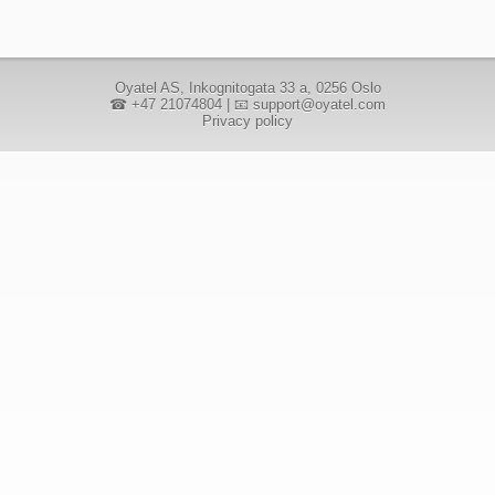
Oyatel AS
, Inkognitogata 33 a, 0256 Oslo
☎ +47 21074804
|
📧 support@oyatel.com
Privacy policy